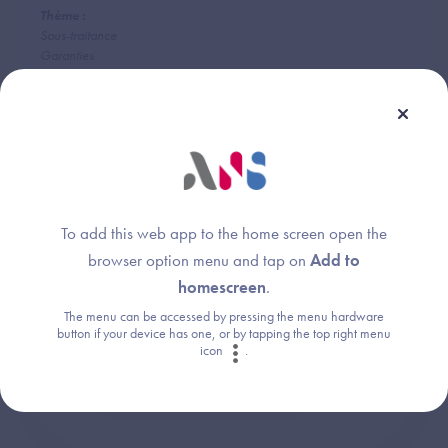
Thème :
Sous-traitance
Garanties
Une question ?
To add this web app to the home screen open the
browser option menu and tap on
Add to
Retrouvez les réponses aux questions les
homescreen
.
plus fréquentes (FAQ).
The menu can be accessed by pressing the menu hardware
button if your device has one, or by tapping the top right menu
icon
.
Consultez la FAQ