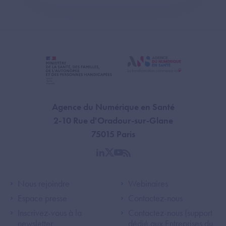
Agence du Numérique en Santé
2-10 Rue d'Oradour-sur-Glane
75015 Paris
linkedin
twitter
youtube
rss
Footer Left ANS
Footer Right A
Nous rejoindre
Webinaires
Espace presse
Contactez-nous
Inscrivez-vous à la
Contactez-nous (support
newsletter
dédié aux Entreprises du