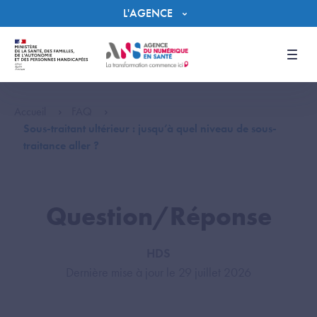
Panneau de gestion des cookies
L'AGENCE
Men
Accueil
FAQ
Sous-traitant ultérieur : jusqu’à quel niveau de sous-
traitance aller ?
Question/Réponse
HDS
Dernière mise à jour le 29 juillet 2026