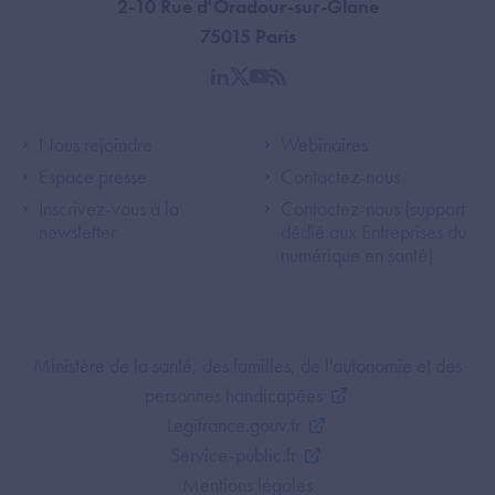
2-10 Rue d'Oradour-sur-Glane
75015 Paris
linkedin
twitter
youtube
rss
Footer Left ANS
Footer Right A
Nous rejoindre
Webinaires
Espace presse
Contactez-nous
Inscrivez-vous à la
Contactez-nous (support
newsletter
dédié aux Entreprises du
numérique en santé)
Footer Bottom ANS
Ministère de la santé, des familles, de l'autonomie et des
personnes handicapées
Legifrance.gouv.fr
Service-public.fr
Mentions légales