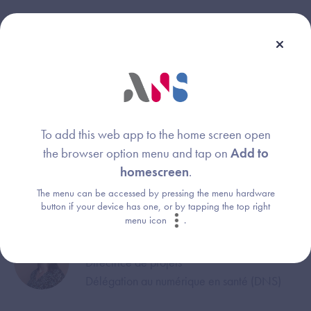
Webinaire animé par :
Aline CONCHON
Image
Délégation au numérique en santé (DNS)
To add this web app to the home screen open
Emilie PASSEMARD
Image
the browser option menu and tap on
Add to
Responsable du pôle Affaires règlementaires
homescreen
.
et européennes
The menu can be accessed by pressing the menu hardware
Délégation au numérique en santé (DNS)
button if your device has one, or by tapping the top right
menu icon
.
Louisa STÜWE
Image
Directrice de projets
Délégation au numérique en santé (DNS)