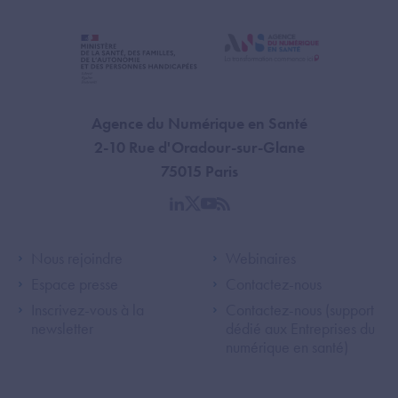
Agence du Numérique en Santé
2-10 Rue d'Oradour-sur-Glane
75015 Paris
linkedin
twitter
youtube
rss
Footer Left ANS
Footer Right A
Nous rejoindre
Webinaires
Espace presse
Contactez-nous
Inscrivez-vous à la
Contactez-nous (support
newsletter
dédié aux Entreprises du
numérique en santé)