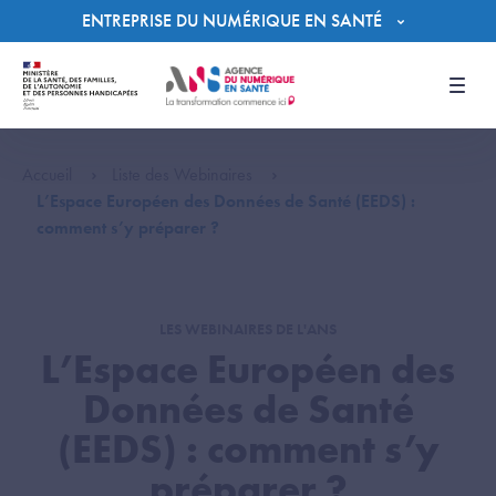
Panneau de gestion des cookies
ENTREPRISE DU NUMÉRIQUE EN SANTÉ
Men
Accueil
Liste des Webinaires
L’Espace Européen des Données de Santé (EEDS) :
comment s’y préparer ?
LES WEBINAIRES DE L'ANS
L’Espace Européen des
Données de Santé
(EEDS) : comment s’y
préparer ?