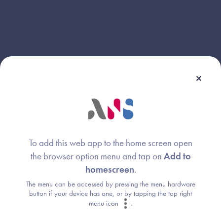
To add this web app to the home screen open
the browser option menu and tap on
Add to
Webinaire animé par :
homescreen
.
The menu can be accessed by pressing the menu hardware
Nicolas RISS
Image
button if your device has one, or by tapping the top right
menu icon
.
Expert interopérabilité technique
Agence du Numérique en Santé (ANS)