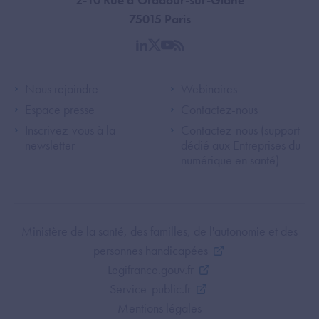
75015 Paris
linkedin
twitter
youtube
rss
Footer Left ANS
Footer Right A
Nous rejoindre
Webinaires
Espace presse
Contactez-nous
Inscrivez-vous à la
Contactez-nous (support
newsletter
dédié aux Entreprises du
numérique en santé)
Footer Bottom ANS
Ministère de la santé, des familles, de l'autonomie et des
personnes handicapées
Legifrance.gouv.fr
Service-public.fr
Mentions légales