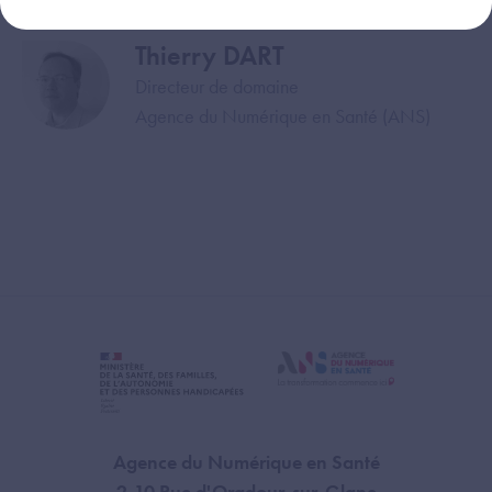
Thierry DART
Image
Directeur de domaine
Agence du Numérique en Santé (ANS)
Agence du Numérique en Santé
2-10 Rue d'Oradour-sur-Glane