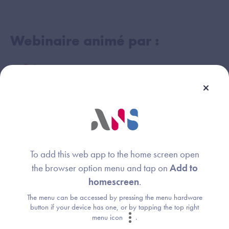
Webinaire animé par :
Nathalie BAUDINIERE
Image
Agence du Numérique en Santé
Mathieu BAJAT
Image
Agence du Numérique en Santé
To add this web app to the home screen open
the browser option menu and tap on
Add to
homescreen
.
Jean-Marc CHEVILLEY
Image
The menu can be accessed by pressing the menu hardware
Délégation au numérique en santé
button if your device has one, or by tapping the top right
menu icon
.