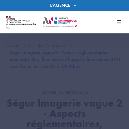
Panneau de gestion des cookies
L'AGENCE
Men
Accueil
Liste des Webinaires
Ségur Imagerie vague 2 - Aspects réglementaires,
administratifs et financiers de l’appel à financement (AF)
pour les éditeurs de RIS et DRIMbox
LES WEBINAIRES DE L'ANS
Ségur Imagerie vague 2
- Aspects
réglementaires,