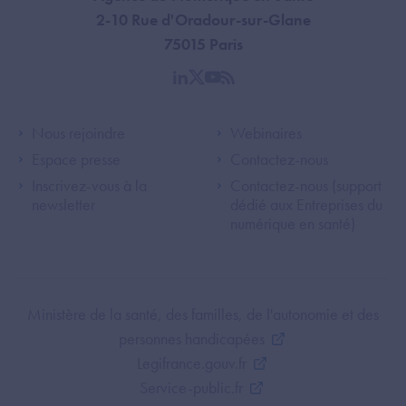
2-10 Rue d'Oradour-sur-Glane
75015 Paris
linkedin
twitter
youtube
rss
Footer Left ANS
Footer Right A
Nous rejoindre
Webinaires
Espace presse
Contactez-nous
Inscrivez-vous à la
Contactez-nous (support
newsletter
dédié aux Entreprises du
numérique en santé)
Footer Bottom ANS
Ministère de la santé, des familles, de l'autonomie et des
personnes handicapées
Legifrance.gouv.fr
Service-public.fr