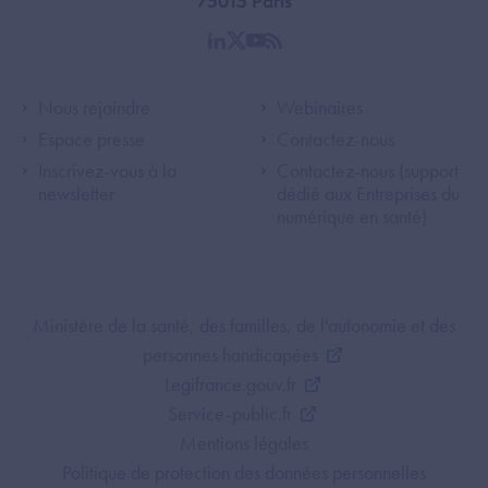
75015 Paris
linkedin
twitter
youtube
rss
Footer Left ANS
Footer Right A
Nous rejoindre
Webinaires
Espace presse
Contactez-nous
Inscrivez-vous à la
Contactez-nous (support
newsletter
dédié aux Entreprises du
numérique en santé)
Footer Bottom ANS
Ministère de la santé, des familles, de l'autonomie et des
personnes handicapées
Legifrance.gouv.fr
Service-public.fr
Mentions légales
Politique de protection des données personnelles