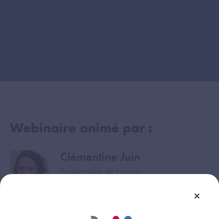
Webinaire animé par :
Clémentine Juin
Image
Responsable de missions
Agence du Numérique en Santé
Sandra Malak
Image