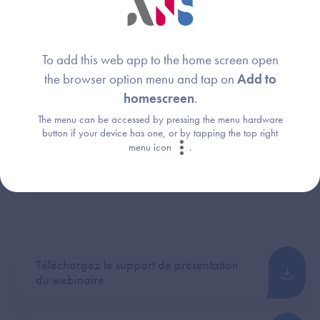
Délégation du numérique en santé
To add this web app to the home screen open
Maël Priour
Image
the browser option menu and tap on
Add to
Responsable de projets
homescreen
.
Agence du Numérique en Santé
The menu can be accessed by pressing the menu hardware
button if your device has one, or by tapping the top right
Laurent Fenwick
Image
menu icon
.
Assurance maladie
Téléchargez le support de présentation
du webinaire