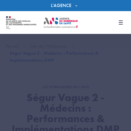
Panneau de gestion des cookies
L'AGENCE
Men
Accueil
Liste des Webinaires
Ségur Vague 2 - Médecins : Performances &
Implémentations DMP
LES WEBINAIRES DE L'ANS
Ségur Vague 2 -
Médecins :
Performances &
Implémentations DMP