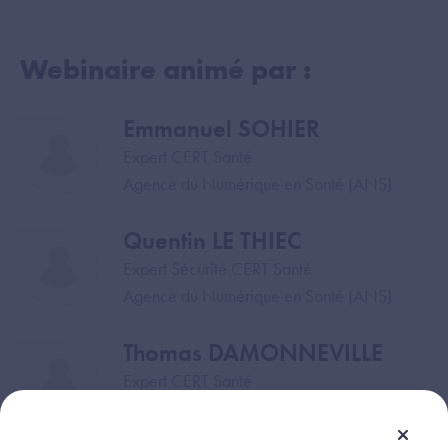
Webinaire animé par :
Emmanuel SOHIER
Image
Expert CERT Santé
Agence du Numérique en Santé (ANS)
Quentin LE THIEC
Image
Expert Sécurité CERT Santé
Agence du Numérique en Santé (ANS)
Thomas DAMONNEVILLE
Image
Expert CERT Santé
Agence du Numérique en Santé (ANS)