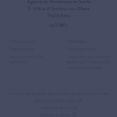
Agence du Numérique en Santé
2-10 Rue d'Oradour-sur-Glane
75015 Paris
linkedin
twitter
youtube
rss
Footer Left ANS
Footer Right A
Nous rejoindre
Webinaires
Espace presse
Contactez-nous
Inscrivez-vous à la
Contactez-nous (support
newsletter
dédié aux Entreprises du
numérique en santé)
Footer Bottom ANS
Ministère de la santé, des familles, de l'autonomie et des
personnes handicapées
Legifrance.gouv.fr
Service-public.fr