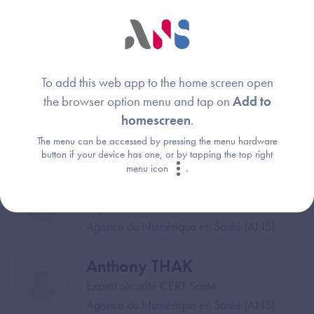
Alexandre LAVEFVE
Image
Chargé de mission cybersécurité CERT
Santé
Agence du Numérique en Santé (ANS)
To add this web app to the home screen open
the browser option menu and tap on
Add to
Alexandre VAZEILLE
Image
homescreen
.
Expert sécurité CERT Santé
The menu can be accessed by pressing the menu hardware
Agence du Numérique en Santé
button if your device has one, or by tapping the top right
menu icon
.
Jean-Baptiste THOMAS
Image
Expert CERT Santé
Agence du Numérique en Santé (ANS)
Anthony THAK
Image
Expert sécurité CERT Santé
Agence du Numérique en Santé (ANS)