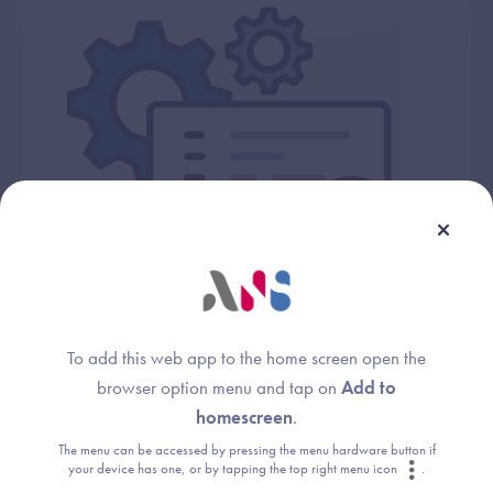
Entreprise du numérique en santé
To add this web app to the home screen open the
browser option menu and tap on
Add to
homescreen
.
The menu can be accessed by pressing the menu hardware button if
your device has one, or by tapping the top right menu icon
.