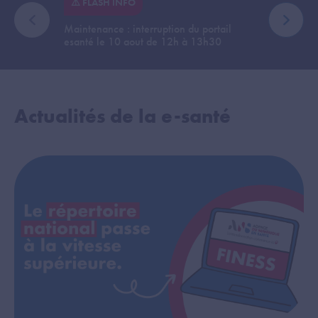
À LA U
⚠️ FLASH INFO
🆕 Mise e
élément précédent
élémen
Maintenance : interruption du portail
de FINE
esanté le 10 aout de 12h à 13h30
Actualités de la e-santé