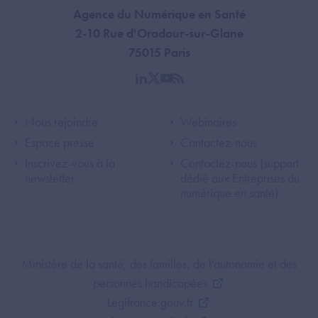
Agence du Numérique en Santé
2-10 Rue d'Oradour-sur-Glane
75015 Paris
linkedin
twitter
youtube
rss
Footer Left ANS
Footer Right A
Nous rejoindre
Webinaires
Espace presse
Contactez-nous
Inscrivez-vous à la
Contactez-nous (support
newsletter
dédié aux Entreprises du
numérique en santé)
Footer Bottom ANS
Ministère de la santé, des familles, de l'autonomie et des
personnes handicapées
Legifrance.gouv.fr