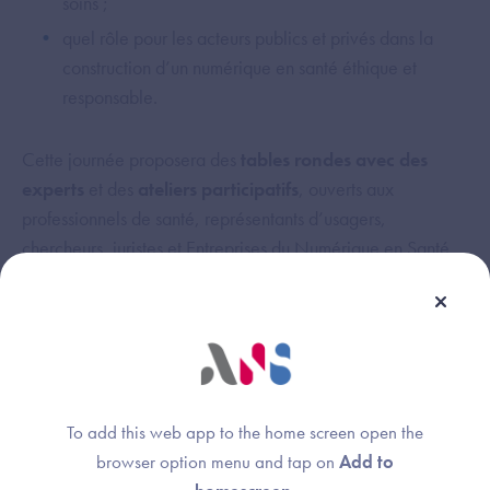
soins ;
quel rôle pour les acteurs publics et privés dans la
construction d’un numérique en santé éthique et
responsable.
Cette journée proposera des
tables rondes avec des
experts
et des
ateliers participatifs
, ouverts aux
professionnels de santé, représentants d’usagers,
chercheurs, juristes et Entreprises du Numérique en Santé.
Programme de la journée
(9h00 - 17h00)
Matinée - Tables rondes :
To add this web app to the home screen open the
9h00 - 10h00 : Introduction (ARS, DNS, Espace
browser option menu and tap on
Add to
éthique Île-de-France)