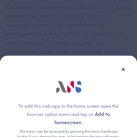
Cet avenant à la convention constitutive s’inscrit dans la
continuité des missions menées par l’agence du
numérique en santé : créer les conditions du
développement et de la régulation du numérique en
santé, promouvoir l’innovation au profit des
professionnels et des usagers et assister les pouvoirs
publics dans la conduite de projets numériques d’intérêt
national.
L’agence agit au plus près de la délégation ministérielle
du numérique en santé pour mettre en œuvre les
orientations dédiées au secteur de la santé et du
To add this web app to the home screen open the
médico-social.
browser option menu and tap on
Add to
L’agence du numérique en santé poursuit ses actions sur
homescreen
.
son cœur de métier : la mise en place de référentiels
The menu can be accessed by pressing the menu hardware
régaliens et services socles nécessaires au
button if your device has one, or by tapping the top right menu