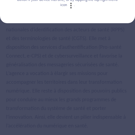
développement de la e-santé. L’agence reste en charge
icon
.
de l’élaboration des référentiels de sécurité (PGSSI-S) et
d’interopérabilité (CI-SIS). Elle diffuse les données
nationales d’identification des acteurs de santé (RPPS)
et des terminologies de santé (CGTS). Elle met à
disposition des services d’authentification (Pro-santé
Connect, e-CPS) et de cybersurveillance et favorise la
généralisation des messageries sécurisées de santé.
L’agence a vocation à élargir ses missions pour
accompagner les territoires dans leur transformation
numérique. Elle reste à disposition des pouvoirs publics
pour conduire au mieux les grands programmes de
transformation du système de santé et porter
l’innovation. Ainsi, elle devient un pilier indispensable à
l’accélération du numérique en santé.