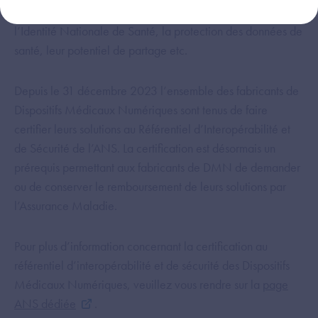
référentiel constitue un répertoire d’exigences telles que
l’Identité Nationale de Santé, la protection des données de
santé, leur potentiel de partage etc.
Depuis le 31 décembre 2023 l’ensemble des fabricants de
Dispositifs Médicaux Numériques sont tenus de faire
certifier leurs solutions au Référentiel d’Interopérabilité et
de Sécurité de l’ANS. La certification est désormais un
prérequis permettant aux fabricants de DMN de demander
ou de conserver le remboursement de leurs solutions par
l’Assurance Maladie.
Pour plus d’information concernant la certification au
référentiel d’interopérabilité et de sécurité des Dispositifs
Médicaux Numériques, veuillez vous rendre sur la
page
ANS dédiée
.