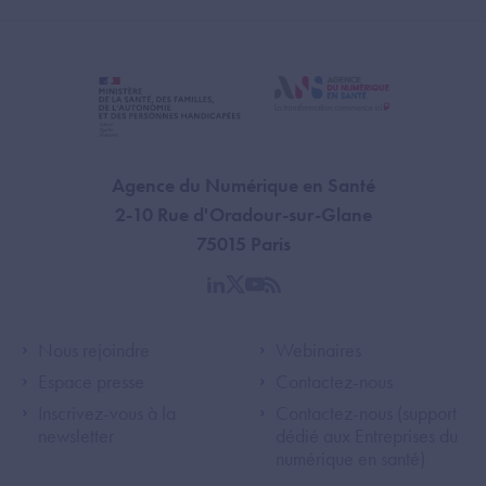
Agence du Numérique en Santé
2-10 Rue d'Oradour-sur-Glane
75015 Paris
linkedin
twitter
youtube
rss
Footer Left ANS
Footer Right A
Nous rejoindre
Webinaires
Espace presse
Contactez-nous
Inscrivez-vous à la
Contactez-nous (support
newsletter
dédié aux Entreprises du
numérique en santé)