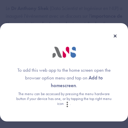
Le
Dr Anthony Shek
(Data Scientist et Ingénieur en NLP) a
inauguré l'événement avec un discours sur l'
importance de
l'harmonisation des terminologies médicales
. Il a
évoqué les avancées dans le traitement du langage naturel
(
Natural Language Processing
- NLP) et les grands
modèles de langage (
Large Language Models
- LLM) pour
l'intégration clinique avec la SNOMED CT, en mettant en
avant leur impact sur l'interopérabilité et l'efficacité des
systèmes de santé.
To add this web app to the home screen open the
browser option menu and tap on
Add to
homescreen
.
Téléchargez la présentation d'Anthony Shek (pdf)
The menu can be accessed by pressing the menu hardware
button if your device has one, or by tapping the top right menu
icon
.
Nouveautés de la SNOMED
International