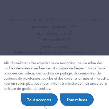
Footer Bottom ANS
Ministère de la santé, des familles, de l'autonomie et des
personnes handicapées
Legifrance.gouv.fr
Service-public.fr
Mentions légales
Politique de protection des données personnelles
Politique de gestion de cookies
Afin d’améliorer votre expérience de navigation, ce site utilise des
Gestion des cookies
cookies destinées à réaliser des statistiques de fréquentation et vous
Plan du site
proposer des vidéos, des boutons de partage, des remontées de
contenus de plateformes sociales et des contenus animés et interactifs.
Accessibilité : partiellement conforme
Pour en savoir plus, nous vous invitons à prendre connaissance de la
Besoi
politique de gestion de cookies.
d'être
guidé
Tout accepter
Tout refuser
?
Trouv
l'info