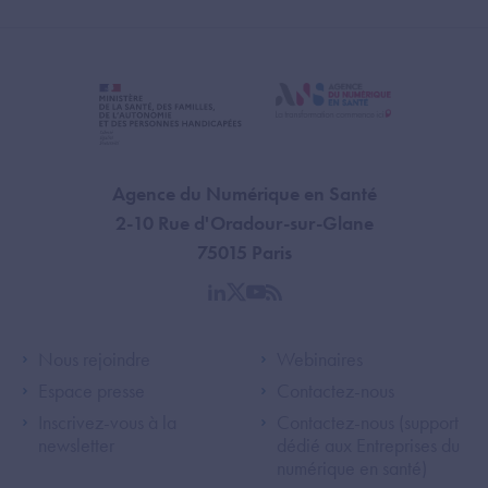
Agence du Numérique en Santé
2-10 Rue d'Oradour-sur-Glane
75015 Paris
linkedin
twitter
youtube
rss
Footer Left ANS
Footer Right A
Nous rejoindre
Webinaires
Espace presse
Contactez-nous
Inscrivez-vous à la
Contactez-nous (support
newsletter
dédié aux Entreprises du
numérique en santé)