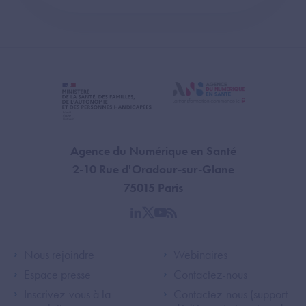
Agence du Numérique en Santé
2-10 Rue d'Oradour-sur-Glane
75015 Paris
linkedin
twitter
youtube
rss
Footer Left ANS
Footer Right A
Nous rejoindre
Webinaires
Espace presse
Contactez-nous
Inscrivez-vous à la
Contactez-nous (support