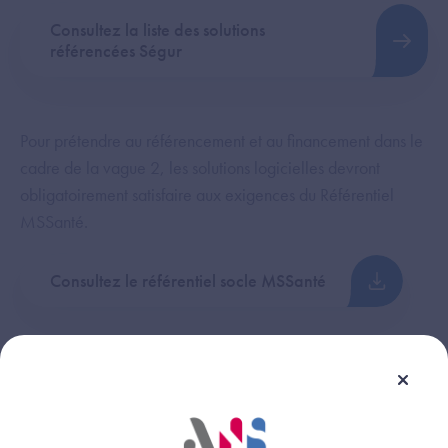
Consultez la liste des solutions
référencées Ségur
Pour prétendre au référencement et au financement dans le
cadre de la vague 2, les solutions logicielles devront
obligatoirement satisfaire aux exigences du Référentiel
MSSanté.
Consultez le référentiel socle MSSanté
MOTCO2, le nouvel outil de
tests et de contrôle
Après une phase pilote, l’outil MOTCO2 vient d’être ouvert