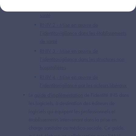
usagers communs à tous les acteurs de
santé
RNIV 2 - Mise en œuvre de
l’identitovigilance dans les établissements
de santé
RNIV 3 - Mise en œuvre de
l’identitovigilance dans les structures non
hospitalières
RNIV 4 - Mise en œuvre de
l’identitovigilance par les acteurs libéraux
Le
guide d'implémentation
de l'identité INS dans
les logiciels, à destination des éditeurs de
logiciels qui équipent les professionnels et
établissements intervenant dans la prise en
charge sanitaire ou médico-sociale. Ce guide,
qui été élaboré en collaboration avec l’ANS,