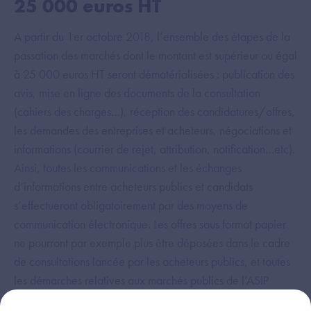
25 000 euros HT
A partir du 1er octobre 2018, l’ensemble des étapes de la
passation des marchés dont le montant est supérieur ou égal
à 25 000 euros HT seront dématérialisées : publication des
avis, mise en ligne des documents de la consultation
(cahiers des charges…), réception des candidatures/offres,
les demandes des entreprises et acheteurs, négociations et
informations (courrier de rejet, attribution, notification…etc).
Ainsi, toutes les communications et les échanges
d’informations entre acheteurs publics et candidats
s’effectueront obligatoirement par des moyens de
communication électronique. Les offres sous format papier
ne pourront par exemple plus être déposées dans le cadre
de consultations lancée par les acheteurs publics, et toutes
les démarches relatives aux marchés publics de l’ASIP
Santé s’effectueront via le site
http://www.e-