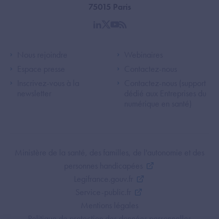
75015 Paris
linkedin
twitter
youtube
rss
Footer Left ANS
Footer Right A
Nous rejoindre
Webinaires
Espace presse
Contactez-nous
Inscrivez-vous à la
Contactez-nous (support
newsletter
dédié aux Entreprises du
numérique en santé)
Footer Bottom ANS
Ministère de la santé, des familles, de l'autonomie et des
personnes handicapées
Legifrance.gouv.fr
Service-public.fr
Mentions légales
Politique de protection des données personnelles