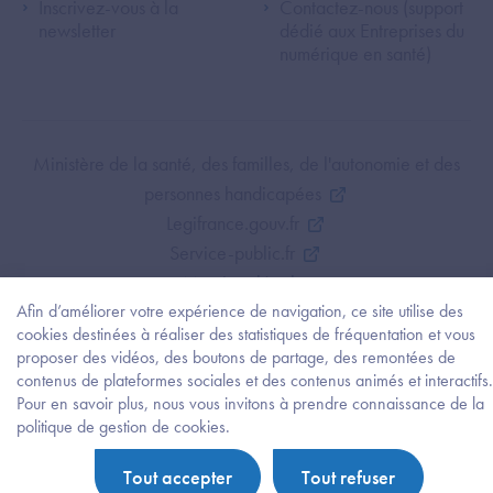
Inscrivez-vous à la
Contactez-nous (support
newsletter
dédié aux Entreprises du
numérique en santé)
Footer Bottom ANS
Ministère de la santé, des familles, de l'autonomie et des
personnes handicapées
Legifrance.gouv.fr
Service-public.fr
Mentions légales
Afin d’améliorer votre expérience de navigation, ce site utilise des
Politique de protection des données personnelles
cookies destinées à réaliser des statistiques de fréquentation et vous
Politique de gestion de cookies
proposer des vidéos, des boutons de partage, des remontées de
Gestion des cookies
contenus de plateformes sociales et des contenus animés et interactifs.
Plan du site
Pour en savoir plus, nous vous invitons à prendre connaissance de la
Besoi
politique de gestion de cookies.
Accessibilité : partiellement conforme
d'être
guidé
Tout accepter
Tout refuser
?