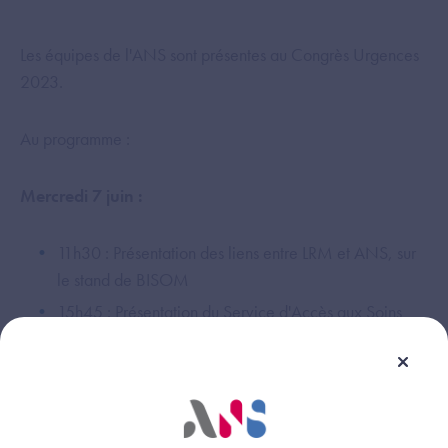
Les équipes de l'ANS sont présentes au Congrès Urgences
2023.
Au programme :
Mercredi 7 juin :
11h30 : Présentation des liens entre LRM et ANS, sur
le stand de BISOM
15h45 : Présentation du Service d'Accès aux Soins
(SAS) sur le stand de l'ANS
Jeudi 8 juin :