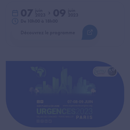
07
09
juin
juin
2023
2023
du
au
De 10h00 à 18h00
Découvrez le programme