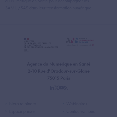
du Numérique en Santé pour accompagner les
SAMU/SAS dans leur transformation numérique
Agence du Numérique en Santé
2-10 Rue d'Oradour-sur-Glane
75015 Paris
linkedin
twitter
youtube
rss
Footer Left ANS
Footer Right A
Nous rejoindre
Webinaires
Espace presse
Contactez-nous