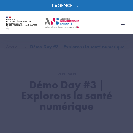
Panneau de gestion des cookies
L'AGENCE
Men
Accueil
Démo Day #3 | Explorons la santé numérique
ÉVÉNEMENT
Démo Day #3 |
Explorons la santé
numérique