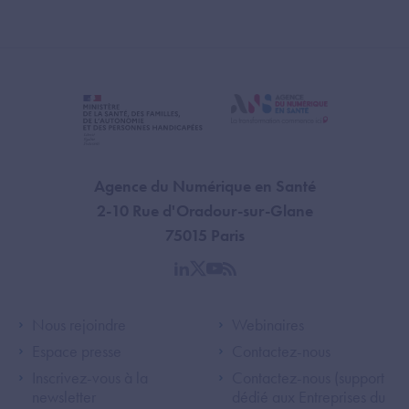
Agence du Numérique en Santé
2-10 Rue d'Oradour-sur-Glane
75015 Paris
linkedin
twitter
youtube
rss
Footer Left ANS
Footer Right A
Nous rejoindre
Webinaires
Espace presse
Contactez-nous
Inscrivez-vous à la
Contactez-nous (support
newsletter
dédié aux Entreprises du