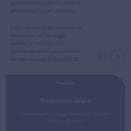
pour candidater à des dispositifs de
référencement ou de certification.
Retrouvez toute la
documentation
nécessaires sur nos pages
dédiées
et bénéficiez d'un
accompagnement personnalisé
via votre
Espace Authentifié
.
élément précé
élémen
Programme
Programme Ségur
Généraliser le partage fluide et sécurisé des
données de santé