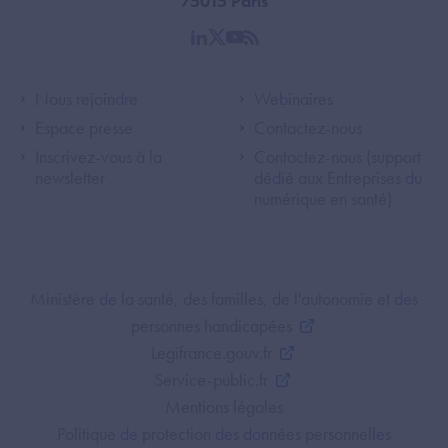
75015 Paris
linkedin
twitter
youtube
rss
Footer Left ANS
Footer Right A
Nous rejoindre
Webinaires
Espace presse
Contactez-nous
Inscrivez-vous à la
Contactez-nous (support
newsletter
dédié aux Entreprises du
numérique en santé)
Footer Bottom ANS
Ministère de la santé, des familles, de l'autonomie et des
personnes handicapées
Legifrance.gouv.fr
Service-public.fr
Mentions légales
Politique de protection des données personnelles