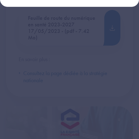
Feuille de route du numérique
en santé 2023-2027
17/05/2023 - (pdf - 7.42
Mo)
En savoir plus :
Consultez la page dédiée à la stratégie
nationale