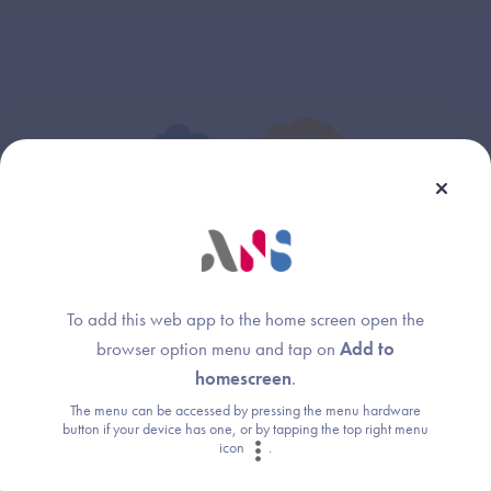
To add this web app to the home screen open the
browser option menu and tap on
Add to
homescreen
.
The menu can be accessed by pressing the menu hardware
La stratégie nationale du
button if your device has one, or by tapping the top right menu
numérique en santé : une feuille de
icon
.
route engageante de l’Etat