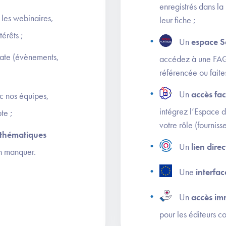
enregistrés dans l
les webinaires,
leur fiche ;
érêts ;
Un
espace S
date (évènements,
accédez à une FAQ 
référencée ou faite
Un
accès fac
c nos équipes,
intégrez l’Espace 
te ;
votre rôle (fournis
s thématiques
Un
lien dire
en manquer.
Une
interfac
Un
accès im
pour les éditeurs c