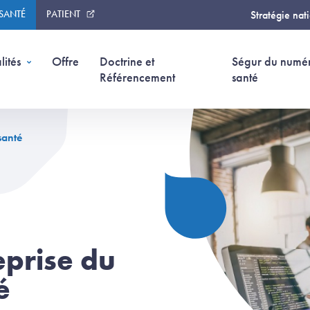
 SANTÉ
PATIENT
Stratégie nat
lités
Offre
Doctrine et
Ségur du numé
Référencement
santé
santé
eprise du
é