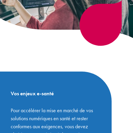
Vos enjeux e-santé
Pour accélérer la mise en marché de vos
solutions numériques en santé et rester
conformes aux exigences, vous devez