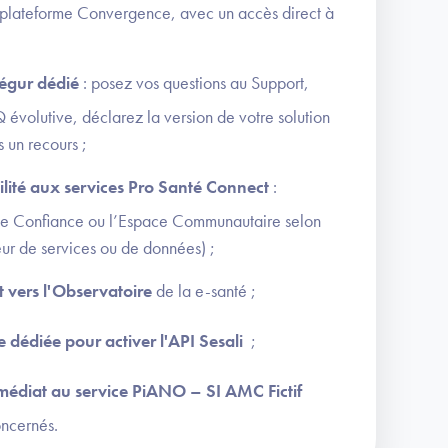
a plateforme Convergence, avec un accès direct à
égur dédié
: posez vos questions au Support,
évolutive, déclarez la version de votre solution
s un recours
;
ilité aux services Pro Santé Connect
:
de Confiance ou l’Espace Communautaire selon
seur de services ou de données) ;
ct vers l'Observatoire
de la e-santé ;
e dédiée pour activer l'API Sesali
;
médiat au service PiANO – SI AMC Fictif
oncernés.