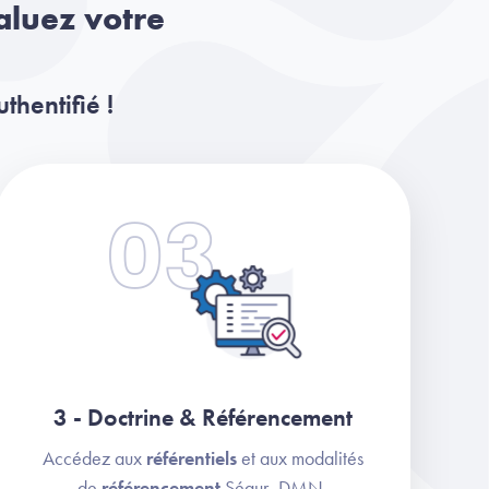
aluez votre
hentifié !
3 - Doctrine & Référencement
Accédez aux
référentiels
et aux modalités
de
référencement
Ségur, DMN,