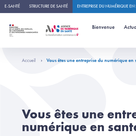
Panneau de gestion des cookies
E-SANTÉ
STRUCTURE DE SANTÉ
ENTREPRISE DU NUMÉRIQUE EN
(page courante)
Bienvenue
Actua
Accueil
Vous êtes une entreprise du numérique en 
Vous êtes une entr
numérique en sant