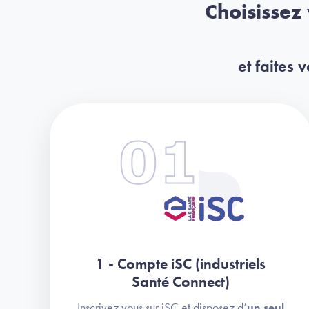
Choisissez
et faites
1 - Compte iSC (industriels
Santé Connect)
Inscrivez vous sur iSC et disposez d’
un seul