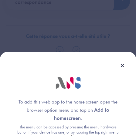
correspondance
Cette réponse vous a-t-elle été utile ?
Thème :
Activation e-CPS
To add this web app to the home screen open the
browser option menu and tap on
Add to
homescreen
.
Une question ?
The menu can be accessed by pressing the menu hardware
button if your device has one, or by tapping the top right menu