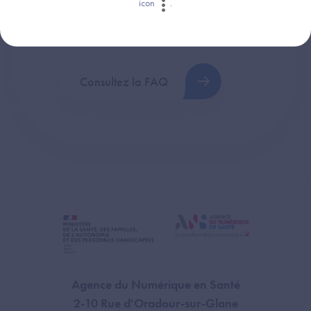
icon
.
Retrouvez les réponses aux questions les
plus fréquentes (FAQ).
Consultez la FAQ
Agence du Numérique en Santé
2-10 Rue d'Oradour-sur-Glane