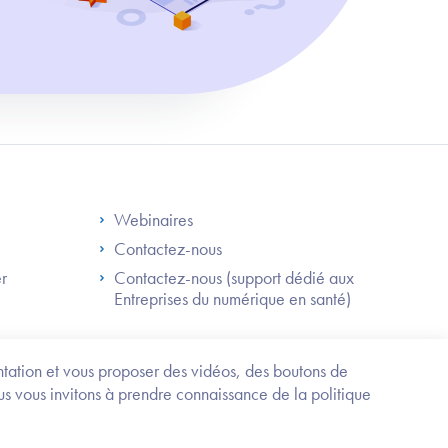
S
Footer Right ANS
Webinaires
Contactez-nous
er
Contactez-nous (support dédié aux
Entreprises du numérique en santé)
Besoin
d'être
guidé
entation et vous proposer des vidéos, des boutons de
?
us vous invitons à prendre connaissance de la politique
Trouvez
l'information
ou
Service-public.fr
Mentions légales