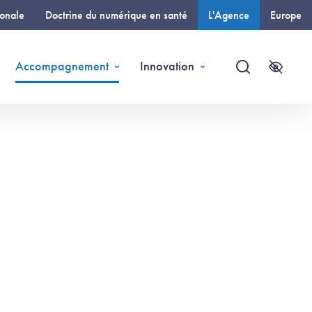
ionale
Doctrine du numérique en santé
L'Agence
Europe
(page courante)
Accompagnement
Innovation
Recherche
Accessi