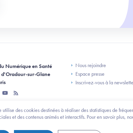
Footer Left AN
Nous rejoindre
du Numérique en Santé
Espace presse
 d'Oradour-sur-Glane
ris
Inscrivez-vous à la newslett
tter
youtube
rss
 utilise des cookies destinées à réaliser des statistiques de fréqu
les et des contenus animés et interactifs. Pour en savoir plus, no
onomie et des personnes handicapées
Legifrance.gouv.fr