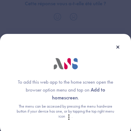
Cette réponse vous a-t-elle été utile ?
Thème :
ROC
To add this web app to the home screen open the
browser option menu and tap on
Add to
Une question ?
homescreen
.
Retrouvez les réponses aux questions les
The menu can be accessed by pressing the menu hardware
button if your device has one, or by tapping the top right menu
plus fréquentes (FAQ).
icon
.