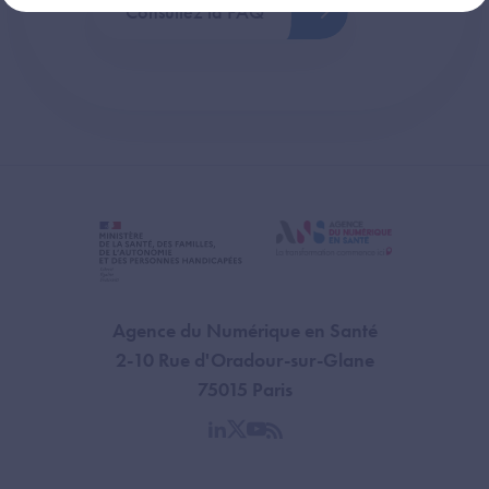
Consultez la FAQ
Agence du Numérique en Santé
2-10 Rue d'Oradour-sur-Glane
75015 Paris
linkedin
twitter
youtube
rss