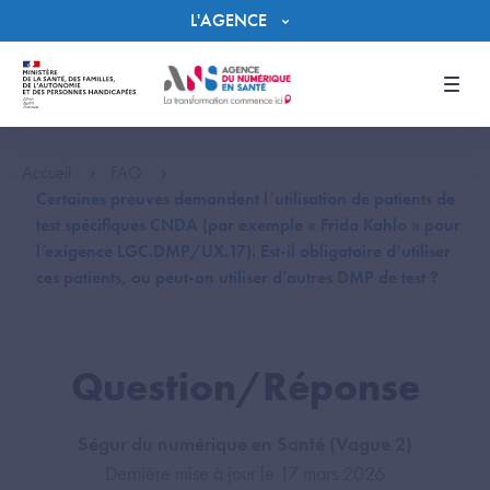
Panneau de gestion des cookies
L'AGENCE
Men
Accueil
FAQ
Certaines preuves demandent l’utilisation de patients de
test spécifiques CNDA (par exemple « Frida Kahlo » pour
l’exigence LGC.DMP/UX.17). Est-il obligatoire d’utiliser
ces patients, ou peut-on utiliser d’autres DMP de test ?
Question/Réponse
Ségur du numérique en Santé (Vague 2)
Dernière mise à jour le 17 mars 2026