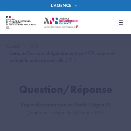
Panneau de gestion des cookies
L'AGENCE
Men
Accueil
FAQ
Certains flux sont obligatoirement en HTTP, comment
valider le point de contrôle C17 ?
Question/Réponse
Ségur du numérique en Santé (Vague 2)
Dernière mise à jour le 16 février 2026