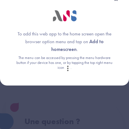
envoie la requête.
Cette réponse vous a-t-elle été utile ?
To add this web app to the home screen open the
browser option menu and tap on
Add to
homescreen
.
The menu can be accessed by pressing the menu hardware
button if your device has one, or by tapping the top right menu
Dispositif(s) concerné(s) :
Thème :
icon
.
DRIMbox
DRIMbox
Une question ?