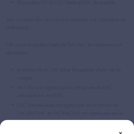
Répondeur OCSP IGC Santé et IGC du marché.
Tous les autres flux doivent être protégés par l’utilisation du
chiffrement.
NB : pour les quatre types de flux cités, les réponses sont
sécurisées :
Le protocole ACME utilise l'empreinte d'une clé de
compte,
Les CRLs sont signées par la clé privée de l'AC
intermédiaire de l'IGC,
L'AC intermédiaire est signée par la clé privée de
l'AC RACINE, et l'AC RACINE est signée par sa clé
privée,
Le service OCSP signe ses réponses vers le client qui