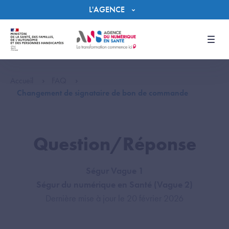
Panneau de gestion des cookies
L'AGENCE
Men
Accueil
FAQ
Changement de signataire de bon de commande
Question/Réponse
Ségur Vague 1
Ségur du numérique en Santé (Vague 2)
Dernière mise à jour le 20 février 2026