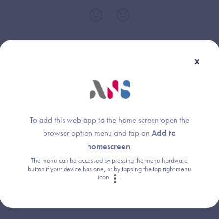
Une question ?
To add this web app to the home screen open the
browser option menu and tap on
Add to
Retrouvez les réponses aux questions les
homescreen
.
plus fréquentes (FAQ).
The menu can be accessed by pressing the menu hardware
button if your device has one, or by tapping the top right menu
icon
.
Consultez la FAQ