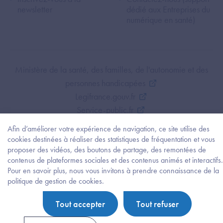
newsletter
dédié aux Entreprises du
numérique en santé)
Footer Bottom ANS
Ministère de la santé, des familles, de l'autonomie et des
personnes handicapées
Legifrance.gouv.fr
Service-public.fr
Mentions légales
Afin d’améliorer votre expérience de navigation, ce site utilise des
Politique de protection des données personnelles
cookies destinées à réaliser des statistiques de fréquentation et vous
proposer des vidéos, des boutons de partage, des remontées de
Politique de gestion de cookies
contenus de plateformes sociales et des contenus animés et interactifs.
Gestion des cookies
Pour en savoir plus, nous vous invitons à prendre connaissance de la
Plan du site
Besoi
politique de gestion de cookies.
d'être
Accessibilité : partiellement conforme
guidé
Tout accepter
Tout refuser
?
Trouv
l'info