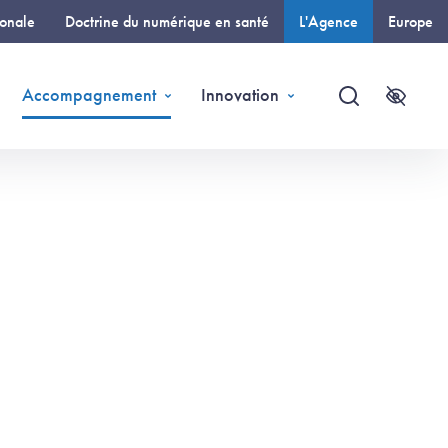
ionale
Doctrine du numérique en santé
L'Agence
Europe
(page courante)
Accompagnement
Innovation
Recherche
Accessi