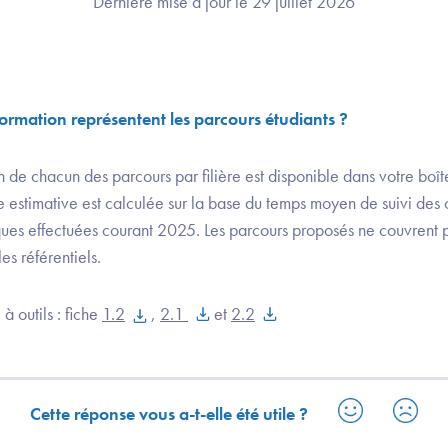
Dernière mise à jour le 29 juillet 2026
rmation représentent les parcours étudiants ?
de chacun des parcours par filière est disponible dans votre boît
e estimative est calculée sur la base du temps moyen de suivi des c
ques effectuées courant 2025. Les parcours proposés ne couvrent pa
s référentiels.
à outils : fiche
1.2
,
2.1
et
2.2
Cette réponse vous a-t-elle été utile ?