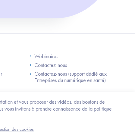
S
Footer Right ANS
Webinaires
Contactez-nous
er
Contactez-nous (support dédié aux
Entreprises du numérique en santé)
Besoin
d'être
guidé
entation et vous proposer des vidéos, des boutons de
?
us vous invitons à prendre connaissance de la politique
Trouvez
l'information
ou
Service-public.fr
Mentions légales
la
gestion des cookies
an du site
Accessibilité : partiellement conforme
démarche