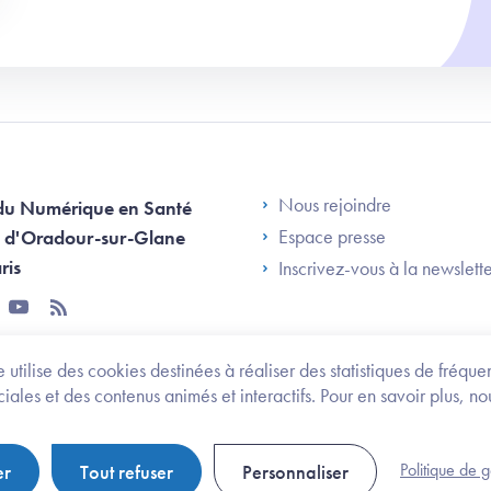
Footer Left AN
Nous rejoindre
du Numérique en Santé
Espace presse
 d'Oradour-sur-Glane
ris
Inscrivez-vous à la newslett
tter
youtube
rss
 utilise des cookies destinées à réaliser des statistiques de fréqu
les et des contenus animés et interactifs. Pour en savoir plus, no
onomie et des personnes handicapées
Legifrance.gouv.fr
Politique de 
er
Tout refuser
Personnaliser
Politique de gestion de cookies
Gestion des cookies
Pl