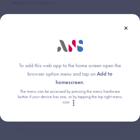
Plateforme Convergence
Une question ?
To add this web app to the home screen open the
Retrouvez les réponses aux questions les
browser option menu and tap on
Add to
plus fréquentes (FAQ).
homescreen
.
The menu can be accessed by pressing the menu hardware
button if your device has one, or by tapping the top right menu
Consultez la FAQ
icon
.