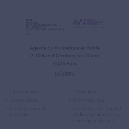
Agence du Numérique en Santé
2-10 Rue d'Oradour-sur-Glane
75015 Paris
linkedin
twitter
youtube
rss
Footer Left ANS
Footer Right A
Nous rejoindre
Webinaires
Espace presse
Contactez-nous
Inscrivez-vous à la
Contactez-nous (support
newsletter
dédié aux Entreprises du
numérique en santé)