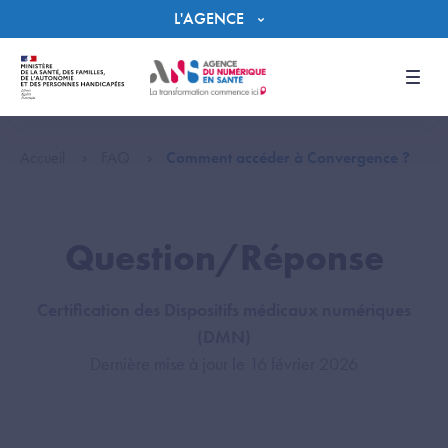
Panneau de gestion des cookies
L'AGENCE
Men
Accueil
FAQ
Comment accéder à Convergence ?
Question/Réponse
Certification des Dispositifs médicaux numériques
(DMN)
Dernière mise à jour le 16 février 2026