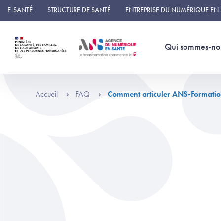
Panneau de gestion des cookies
E-SANTÉ
STRUCTURE DE SANTÉ
ENTREPRISE DU NUMÉRIQUE EN
Qui sommes-no
Accueil
FAQ
Comment articuler ANS-Formation