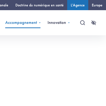
ionale
Doctrine du numérique en santé
L'Agence
Europe
(page courante)
Accompagnement
Innovation
Recherche
Accessi