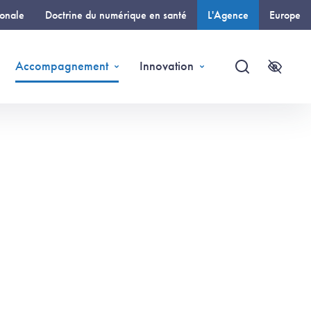
ionale
Doctrine du numérique en santé
L'Agence
Europe
(page courante)
Accompagnement
Innovation
Recherche
Accessi