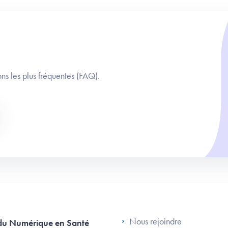
ns les plus fréquentes (FAQ).
Footer Left AN
Nous rejoindre
du Numérique en Santé