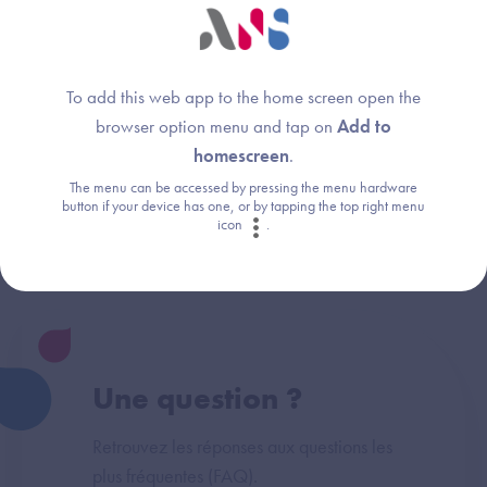
Cette réponse vous a-t-elle été utile ?
To add this web app to the home screen open the
browser option menu and tap on
Add to
homescreen
.
The menu can be accessed by pressing the menu hardware
Thème :
button if your device has one, or by tapping the top right menu
Démarrage
icon
.
Une question ?
Retrouvez les réponses aux questions les
plus fréquentes (FAQ).