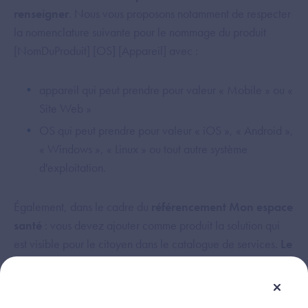
renseigner
. Nous vous proposons notamment de respecter
la nomenclature suivante pour le nommage du produit
[NomDuProduit] [OS] [Appareil] avec :
appareil qui peut prendre pour valeur « Mobile » ou «
Site Web »
OS qui peut prendre pour valeur « iOS », « Android »,
« Windows », « Linux » ou tout autre système
d'exploitation.
Également, dans le cadre du
référencement Mon espace
santé
: vous devez ajouter comme produit la solution qui
est visible pour le citoyen dans le catalogue de services.
Le
nom commercial doit être le même que celui visible
du
citoyen.