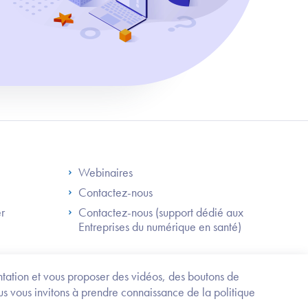
S
Footer Right ANS
Webinaires
Contactez-nous
er
Contactez-nous (support dédié aux
Entreprises du numérique en santé)
Besoin
d'être
guidé
entation et vous proposer des vidéos, des boutons de
?
us vous invitons à prendre connaissance de la politique
Trouvez
l'information