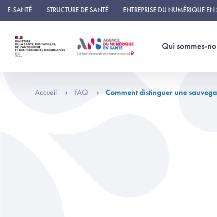
Panneau de gestion des cookies
E-SANTÉ
STRUCTURE DE SANTÉ
ENTREPRISE DU NUMÉRIQUE EN
Qui sommes-no
Accueil
FAQ
Comment distinguer une sauvegarde