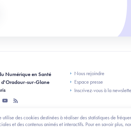
Footer Left AN
Nous rejoindre
du Numérique en Santé
Espace presse
 d'Oradour-sur-Glane
ris
Inscrivez-vous à la newslett
tter
youtube
rss
 utilise des cookies destinées à réaliser des statistiques de fréqu
les et des contenus animés et interactifs. Pour en savoir plus, no