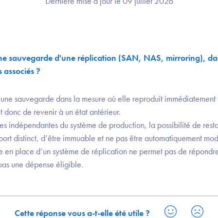
Dernière mise à jour le 09 juillet 2026
e sauvegarde d'une réplication (SAN, NAS, mirroring), dan
s associés ?
s une sauvegarde dans la mesure où elle reproduit immédiatement 
t donc de revenir à un état antérieur.
s indépendantes du système de production, la possibilité de restau
port distinct, d’être immuable et ne pas être automatiquement modi
se en place d’un système de réplication ne permet pas de répondre
pas une dépense éligible.
Cette réponse vous a-t-elle été utile ?