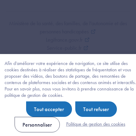
Footer Bottom ANS
Ministère de la santé, des familles, de l'autonomie et des
personnes handicapées
Legifrance.gouv.fr
Service-public.fr
Mentions légales
Afin d’améliorer votre expérience de navigation, ce site utilise des
Politique de protection des données personnelles
cookies destinées à réaliser des statistiques de fréquentation et vous
Politique de gestion de cookies
proposer des vidéos, des boutons de partage, des remontées de
Gestion des cookies
contenus de plateformes sociales et des contenus animés et interactifs.
Plan du site
Pour en savoir plus, nous vous invitons à prendre connaissance de la
Besoi
politique de gestion de cookies.
Accessibilité : partiellement conforme
d'être
guidé
Tout accepter
Tout refuser
?
Trouv
l'info
Politique de gestion des cookies
Personnaliser
ou
la