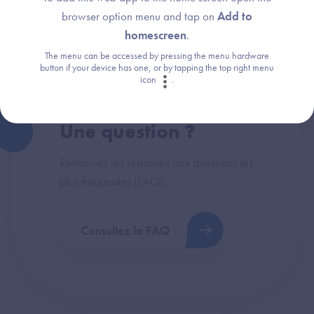
HospiConnect
browser option menu and tap on
Add to
homescreen
.
The menu can be accessed by pressing the menu hardware
button if your device has one, or by tapping the top right menu
icon
.
Une question ?
Retrouvez les réponses aux questions les
plus fréquentes (FAQ).
Consultez la FAQ