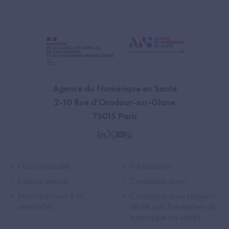
Agence du Numérique en Santé
2-10 Rue d'Oradour-sur-Glane
75015 Paris
linkedin
twitter
youtube
rss
Footer Left ANS
Footer Right A
Nous rejoindre
Webinaires
Espace presse
Contactez-nous
Inscrivez-vous à la
Contactez-nous (support
newsletter
dédié aux Entreprises du
numérique en santé)