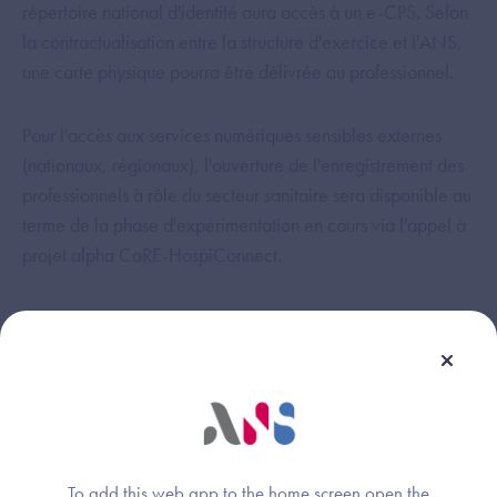
répertoire national d'identité aura accès à un e-CPS. Selon
la contractualisation entre la structure d'exercice et l'ANS,
une carte physique pourra être délivrée au professionnel.
Pour l'accès aux services numériques sensibles externes
(nationaux, régionaux), l'ouverture de l'enregistrement des
professionnels à rôle du secteur sanitaire sera disponible au
terme de la phase d'expérimentation en cours via l'appel à
projet alpha CaRE-HospiConnect.
Cette réponse vous a-t-elle été utile ?
To add this web app to the home screen open the
Thème :