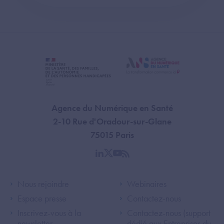
Agence du Numérique en Santé
2-10 Rue d'Oradour-sur-Glane
75015 Paris
linkedin
twitter
youtube
rss
Footer Left ANS
Footer Right A
Nous rejoindre
Webinaires
Espace presse
Contactez-nous
Inscrivez-vous à la
Contactez-nous (support
newsletter
dédié aux Entreprises du