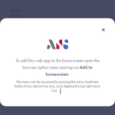
Thème :
Télésoin
Une question ?
To add this web app to the home screen open the
browser option menu and tap on
Add to
Retrouvez les réponses aux questions les
homescreen
.
plus fréquentes (FAQ).
The menu can be accessed by pressing the menu hardware
button if your device has one, or by tapping the top right menu
icon
.
Consultez la FAQ