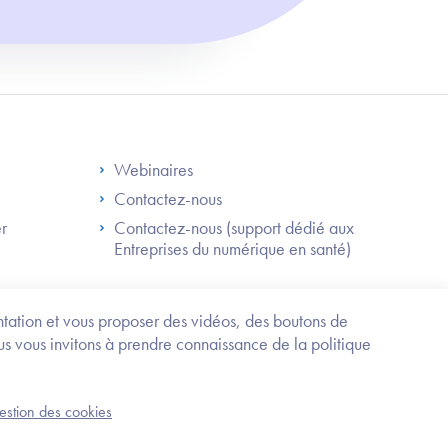
S
Footer Right ANS
Webinaires
Contactez-nous
er
Contactez-nous (support dédié aux
Entreprises du numérique en santé)
Besoin
d'être
guidé
entation et vous proposer des vidéos, des boutons de
?
us vous invitons à prendre connaissance de la politique
Trouvez
l'information
ou
Service-public.fr
Mentions légales
la
gestion des cookies
an du site
Accessibilité : partiellement conforme
démarche
correspondant