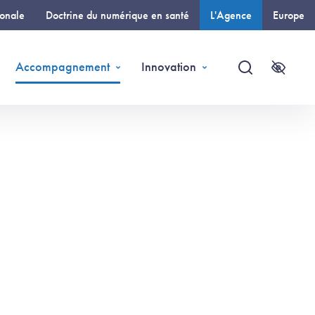
ionale
Doctrine du numérique en santé
L'Agence
Europe
(page courante)
Accompagnement
Innovation
Recherche
Accessi