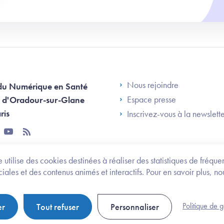
Footer Left AN
Nous rejoindre
du Numérique en Santé
Espace presse
 d'Oradour-sur-Glane
ris
Inscrivez-vous à la newslett
tter
youtube
rss
 utilise des cookies destinées à réaliser des statistiques de fréqu
les et des contenus animés et interactifs. Pour en savoir plus, no
onomie et des personnes handicapées
Legifrance.gouv.fr
Politique de 
er
Tout refuser
Personnaliser
Politique de gestion de cookies
Gestion des cookies
Pl