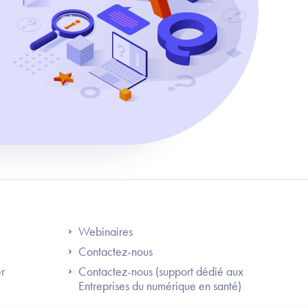
S
Footer Right ANS
Webinaires
Contactez-nous
er
Contactez-nous (support dédié aux
Entreprises du numérique en santé)
Besoin