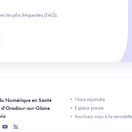
ns les plus fréquentes (FAQ).
Footer Left AN
Nous rejoindre
du Numérique en Santé
Espace presse
 d'Oradour-sur-Glane
ris
Inscrivez-vous à la newslett
tter
youtube
rss