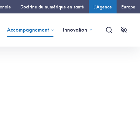
ionale
Doctrine du numérique en santé
L'Agence
Europe
(page courante)
Accompagnement
Innovation
Recherche
Accessi