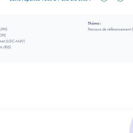
Thème :
(PFI)
Parcours de référencement
DPI)
binet (LGC-MdV)
m (RIS)