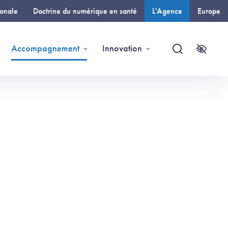
ionale
Doctrine du numérique en santé
L'Agence
Europe
(page courante)
Accompagnement
Innovation
Recherche
Accessi