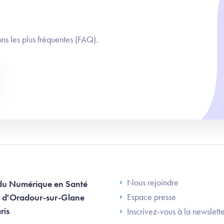
ns les plus fréquentes (FAQ).
Footer Left AN
Nous rejoindre
du Numérique en Santé
Espace presse
 d'Oradour-sur-Glane
ris
Inscrivez-vous à la newslett