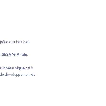
râce aux bases de
IE SESAM-Vitale
.
uichet unique
est à
s du développement de