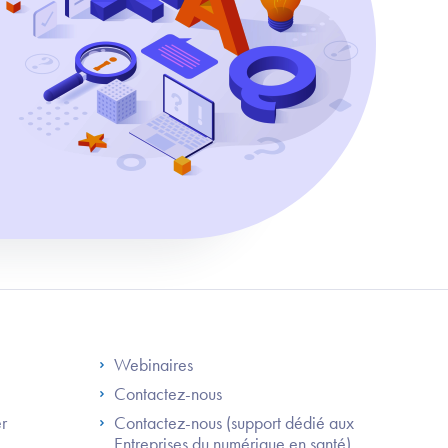
S
Footer Right ANS
Webinaires
Contactez-nous
er
Contactez-nous (support dédié aux
Entreprises du numérique en santé)