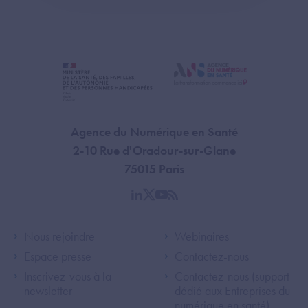
Agence du Numérique en Santé
2-10 Rue d'Oradour-sur-Glane
75015 Paris
linkedin
twitter
youtube
rss
Footer Left ANS
Footer Right A
Nous rejoindre
Webinaires
Espace presse
Contactez-nous
Inscrivez-vous à la
Contactez-nous (support
newsletter
dédié aux Entreprises du
numérique en santé)