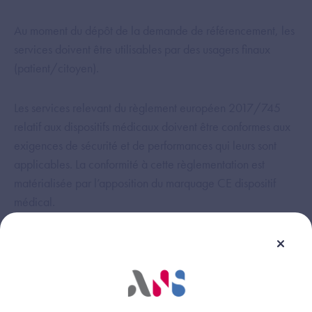
Au moment du dépôt de la demande de référencement, les
services doivent être utilisables par des usagers finaux
(patient/citoyen).
Les services relevant du règlement européen 2017/745
relatif aux dispositifs médicaux doivent être conformes aux
exigences de sécurité et de performances qui leurs sont
applicables. La conformité à cette règlementation est
matérialisée par l’apposition du marquage CE dispositif
médical.
Le respect du présent programme ne dispense pas le
service candidat au référencement de satisfaire à toutes les
dispositions en vigueur, légales et règlementaires,
nationales et communautaires