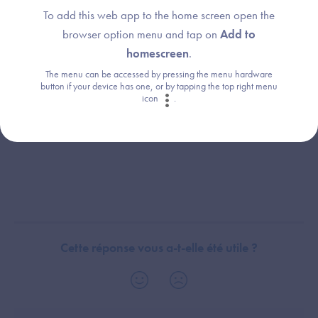
To add this web app to the home screen open the
browser option menu and tap on
Add to
homescreen
.
The menu can be accessed by pressing the menu hardware
button if your device has one, or by tapping the top right menu
icon
.
Cette réponse vous a-t-elle été utile ?