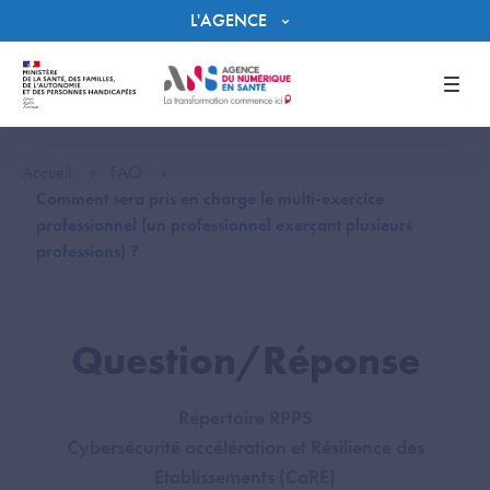
Panneau de gestion des cookies
L'AGENCE
Men
Accueil
FAQ
Comment sera pris en charge le multi-exercice
professionnel (un professionnel exerçant plusieurs
professions) ?
Question/Réponse
Répertoire RPPS
Cybersécurité accélération et Résilience des
Etablissements (CaRE)