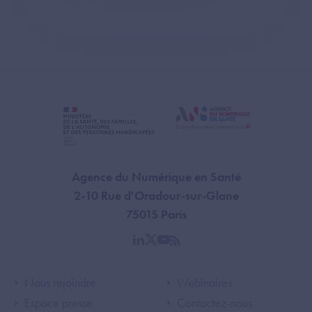
Agence du Numérique en Santé
2-10 Rue d'Oradour-sur-Glane
75015 Paris
linkedin
twitter
youtube
rss
Footer Left ANS
Footer Right A
Nous rejoindre
Webinaires
Espace presse
Contactez-nous