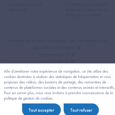
Inscrivez-vous à la
Contactez-nous (support
newsletter
dédié aux Entreprises du
numérique en santé)
Footer Bottom ANS
Ministère de la santé, des familles, de l'autonomie et des
personnes handicapées
Legifrance.gouv.fr
Service-public.fr
Mentions légales
Afin d’améliorer votre expérience de navigation, ce site utilise des
Politique de protection des données personnelles
cookies destinées à réaliser des statistiques de fréquentation et vous
Politique de gestion de cookies
proposer des vidéos, des boutons de partage, des remontées de
contenus de plateformes sociales et des contenus animés et interactifs.
Gestion des cookies
Pour en savoir plus, nous vous invitons à prendre connaissance de la
Plan du site
Besoi
politique de gestion de cookies.
d'être
Accessibilité : partiellement conforme
guidé
Tout accepter
Tout refuser
?