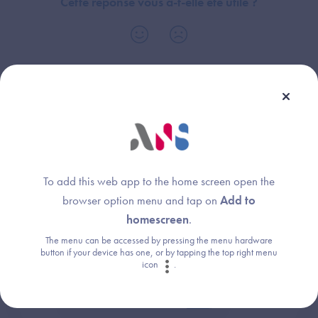
Cette réponse vous a-t-elle été utile ?
To add this web app to the home screen open the
Une question ?
browser option menu and tap on
Add to
homescreen
.
Retrouvez les réponses aux questions les
plus fréquentes (FAQ).
The menu can be accessed by pressing the menu hardware
button if your device has one, or by tapping the top right menu
icon
.
Consultez la FAQ