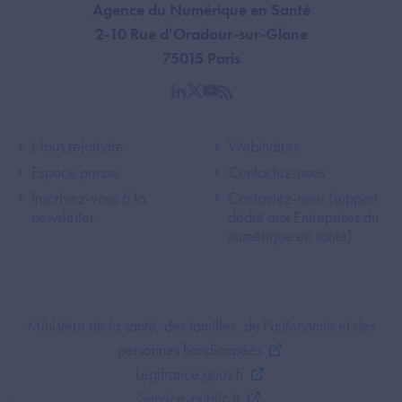
Agence du Numérique en Santé
2-10 Rue d'Oradour-sur-Glane
75015 Paris
linkedin
twitter
youtube
rss
Footer Left ANS
Footer Right A
Nous rejoindre
Webinaires
Espace presse
Contactez-nous
Inscrivez-vous à la
Contactez-nous (support
newsletter
dédié aux Entreprises du
numérique en santé)
Footer Bottom ANS
Ministère de la santé, des familles, de l'autonomie et des
personnes handicapées
Legifrance.gouv.fr
Service-public.fr