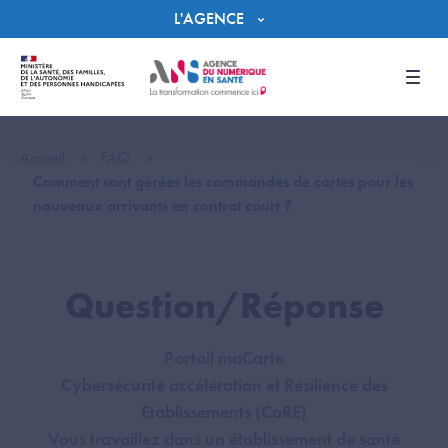
Panneau de gestion des cookies
L'AGENCE
Men
Accueil
FAQ
Comment sont gérées les commandes de cartes pour les
nouveaux arrivants en contrat court ?
Question/Réponse
Portail maCarte
Cybersécurité accélération et Résilience des
Etablissements (CaRE)
Vous travaillez dans un établissement de santé