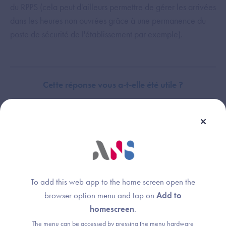
du RPPS (cela peut d'ailleurs permettre de gérer les arrivées
dans les heures non ouvrées grâce à une permanence du
poste de sécurité de l'établissement par exemple).
Cette réponse vous a-t-elle été utile ?
Thème :
HospiConnect
To add this web app to the home screen open the
browser option menu and tap on
Add to
homescreen
.
The menu can be accessed by pressing the menu hardware