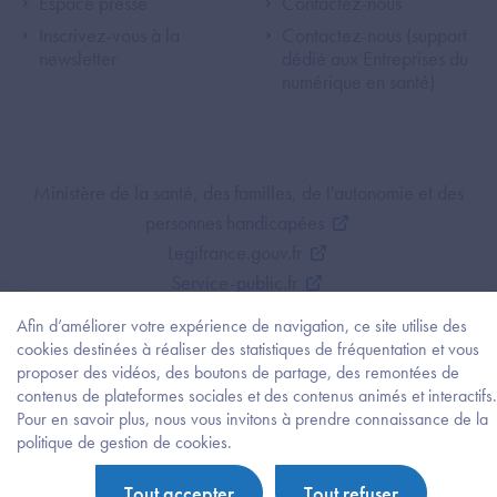
Espace presse
Contactez-nous
Inscrivez-vous à la
Contactez-nous (support
newsletter
dédié aux Entreprises du
numérique en santé)
Footer Bottom ANS
Ministère de la santé, des familles, de l'autonomie et des
personnes handicapées
Legifrance.gouv.fr
Service-public.fr
Mentions légales
Afin d’améliorer votre expérience de navigation, ce site utilise des
Politique de protection des données personnelles
cookies destinées à réaliser des statistiques de fréquentation et vous
Politique de gestion de cookies
proposer des vidéos, des boutons de partage, des remontées de
contenus de plateformes sociales et des contenus animés et interactifs.
Gestion des cookies
Pour en savoir plus, nous vous invitons à prendre connaissance de la
Plan du site
Besoi
politique de gestion de cookies.
d'être
Accessibilité : partiellement conforme
guidé
Tout accepter
Tout refuser
?