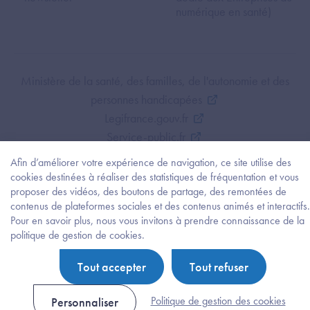
numérique en santé)
Footer Bottom ANS
Ministère de la santé, des familles, de l'autonomie et des
personnes handicapées
Legifrance.gouv.fr
Service-public.fr
Mentions légales
Afin d’améliorer votre expérience de navigation, ce site utilise des
Politique de protection des données personnelles
cookies destinées à réaliser des statistiques de fréquentation et vous
proposer des vidéos, des boutons de partage, des remontées de
Politique de gestion de cookies
contenus de plateformes sociales et des contenus animés et interactifs.
Gestion des cookies
Pour en savoir plus, nous vous invitons à prendre connaissance de la
Plan du site
Besoi
politique de gestion de cookies.
d'être
Accessibilité : partiellement conforme
guidé
Tout accepter
Tout refuser
?
Trouv
l'info
Politique de gestion des cookies
Personnaliser
ou