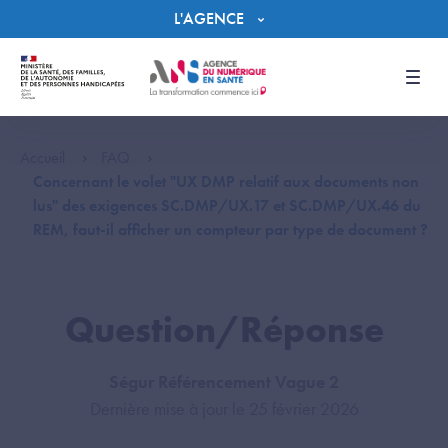
Panneau de gestion des cookies
L'AGENCE
Men
Accueil
FAQ
Concernant le volet "UX DMP relatif aux documents non
lus" des exigences SC.DMP/UX.17 et SC.DMP/UX.46 du
REM, faut-il afficher un compteur par type de document ?
Question/Réponse
Ségur Référencement Vague 2
Dernière mise à jour le 25 février 2026