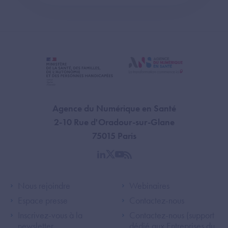
Agence du Numérique en Santé
2-10 Rue d'Oradour-sur-Glane
75015 Paris
linkedin
twitter
youtube
rss
Footer Left ANS
Footer Right A
Nous rejoindre
Webinaires
Espace presse
Contactez-nous
Inscrivez-vous à la
Contactez-nous (support
newsletter
dédié aux Entreprises du