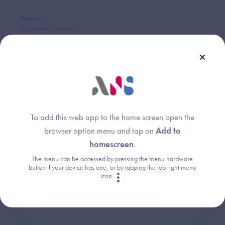
Thème :
Exigences et preuves
Une question ?
To add this web app to the home screen open the
browser option menu and tap on
Add to
Retrouvez les réponses aux questions les
homescreen
.
plus fréquentes (FAQ).
The menu can be accessed by pressing the menu hardware
button if your device has one, or by tapping the top right menu
icon
.
Consultez la FAQ