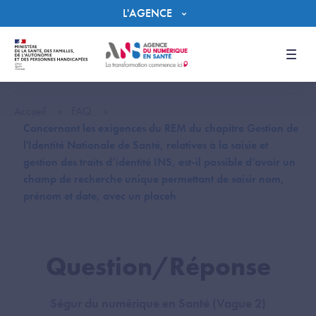
Panneau de gestion des cookies
L'AGENCE
Men
Accueil
FAQ
Concernant les exigences du REM du chapitre Gestion de
l'Identité Nationale de Santé, relatives à la saisie et
gestion des traits d’identité INS, est-il possible d’avoir un
champ de recherche unique permettant de saisir nom,
prénom et date, avec un placeh
Question/Réponse
Ségur du numérique en Santé (Vague 2)