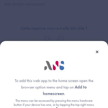
très strictes sur ce point.
Cette réponse vous a-t-elle été utile ?
Dispositif(s) concerné(s) :
Thème :
Logiciel de Gestion de Cabinet (LGC-MdV)
Exigences et preuves
To add this web app to the home screen open the
browser option menu and tap on
Add to
homescreen
.
Une question ?
The menu can be accessed by pressing the menu hardware
button if your device has one, or by tapping the top right menu