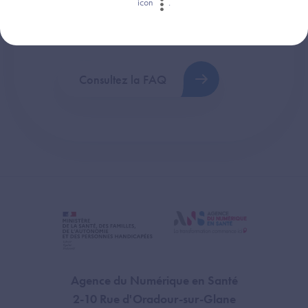
icon
.
Retrouvez les réponses aux questions les
plus fréquentes (FAQ).
Consultez la FAQ
Agence du Numérique en Santé
2-10 Rue d'Oradour-sur-Glane