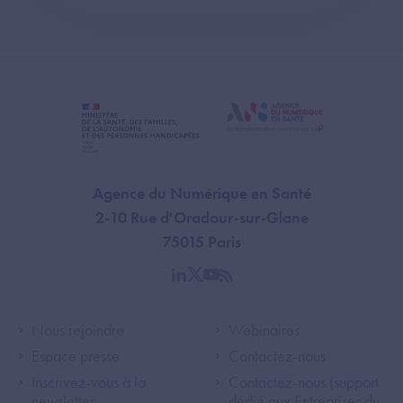
Agence du Numérique en Santé
2-10 Rue d'Oradour-sur-Glane
75015 Paris
linkedin
twitter
youtube
rss
Footer Left ANS
Footer Right A
Nous rejoindre
Webinaires
Espace presse
Contactez-nous
Inscrivez-vous à la
Contactez-nous (support
newsletter
dédié aux Entreprises du