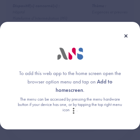
Dispositif(s) concerné(s) :
Thème :
Hôpital
Exigences et preuves
Plateforme d’Intermédiation (PFI)
Une question ?
To add this web app to the home screen open the
browser option menu and tap on
Add to
Retrouvez les réponses aux questions les
homescreen
.
plus fréquentes (FAQ).
The menu can be accessed by pressing the menu hardware
button if your device has one, or by tapping the top right menu
icon
.
Consultez la FAQ