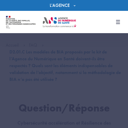
Panneau de gestion des cookies
L'AGENCE
Men
Accueil
FAQ
D2.01.C Les modèles de BIA proposés par le kit de
l’Agence du Numérique en Santé doivent-ils être
respectés ? Quels sont les éléments indispensables de
validation de l’objectif, notamment si la méthodologie de
BIA n’a pas été utilisée ?
Question/Réponse
Cybersécurité accélération et Résilience des