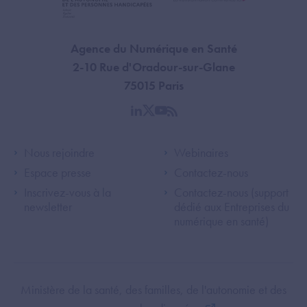
Agence du Numérique en Santé
2-10 Rue d'Oradour-sur-Glane
75015 Paris
linkedin
twitter
youtube
rss
Footer Left ANS
Footer Right A
Nous rejoindre
Webinaires
Espace presse
Contactez-nous
Inscrivez-vous à la
Contactez-nous (support
newsletter
dédié aux Entreprises du
numérique en santé)
Footer Bottom ANS
Ministère de la santé, des familles, de l'autonomie et des