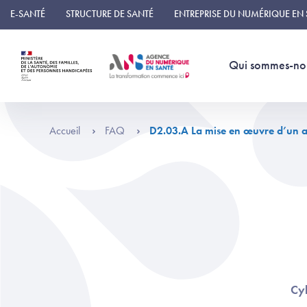
Panneau de gestion des cookies
E-SANTÉ
STRUCTURE DE SANTÉ
ENTREPRISE DU NUMÉRIQUE EN
Qui sommes-no
Accueil
FAQ
D2.03.A La mise en œuvre d’un act
Cyb