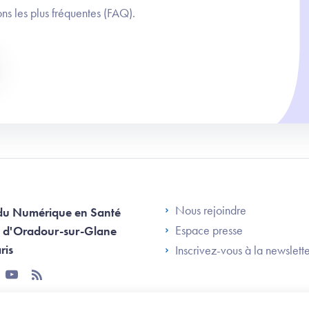
ns les plus fréquentes (FAQ).
Footer Left AN
Nous rejoindre
du Numérique en Santé
Espace presse
 d'Oradour-sur-Glane
ris
Inscrivez-vous à la newslett
tter
youtube
rss