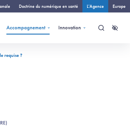
ionale
Doctrine du numérique en santé
L'Agence
Europe
(page courante)
Accompagnement
Innovation
Recherche
Accessi
le requise ?
aRE)