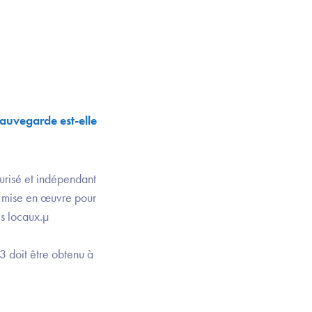
sauvegarde est-elle
curisé et indépendant
on mise en œuvre pour
es locaux.µ
3 doit être obtenu à