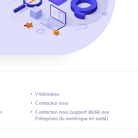
S
Footer Right ANS
Webinaires
Contactez-nous
er
Contactez-nous (support dédié aux
Entreprises du numérique en santé)
Besoin
d'être
guidé