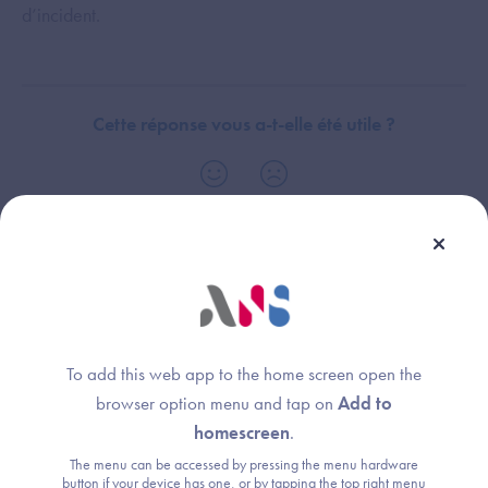
d’incident.
Cette réponse vous a-t-elle été utile ?
Thème :
Domaine Stratégie de continuité et de reprise d'activité - Prérequis et
objectifs
To add this web app to the home screen open the
browser option menu and tap on
Add to
homescreen
.
The menu can be accessed by pressing the menu hardware
Une question ?
button if your device has one, or by tapping the top right menu