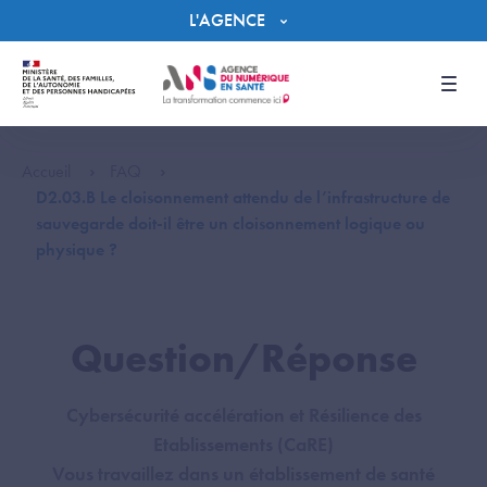
Panneau de gestion des cookies
L'AGENCE
Men
Accueil
FAQ
D2.03.B Le cloisonnement attendu de l’infrastructure de
sauvegarde doit-il être un cloisonnement logique ou
physique ?
Question/Réponse
Cybersécurité accélération et Résilience des
Etablissements (CaRE)
Vous travaillez dans un établissement de santé