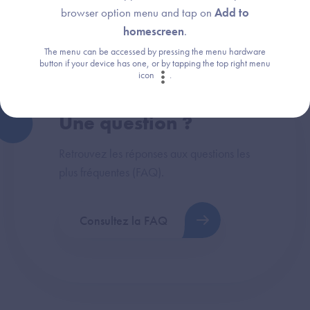
objectifs
browser option menu and tap on
Add to
homescreen
.
The menu can be accessed by pressing the menu hardware
button if your device has one, or by tapping the top right menu
icon
.
Une question ?
Retrouvez les réponses aux questions les
plus fréquentes (FAQ).
Consultez la FAQ