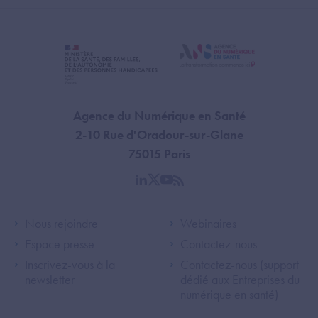
Agence du Numérique en Santé
2-10 Rue d'Oradour-sur-Glane
75015 Paris
linkedin
twitter
youtube
rss
Footer Left ANS
Footer Right A
Nous rejoindre
Webinaires
Espace presse
Contactez-nous
Inscrivez-vous à la
Contactez-nous (support
newsletter
dédié aux Entreprises du
numérique en santé)