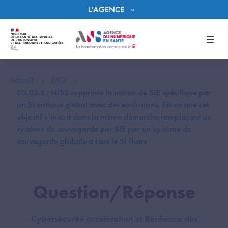
Panneau de gestion des cookies
L'AGENCE
Men
Accueil
FAQ
D2.03.B : NIS2 supprime la notion de SIE spécifique par
un SI critique global avec des exclusions. Est-ce que cet
objectif s’inscrit dans la même démarche remplaçant un
système de sauvegarde par SIE par un système de
sauvegarde globale à tous le SI (hors
Question/Réponse
Cybersécurité accélération et Résilience des